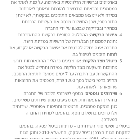
בארכיונים וברשויות הרלוונטיות באירופה, על מנת לאתר את
המסמכים והראיות הנדרשים להוכחת זכאותך לאזרחות.
במידה ולא יימצאו ממצאים התומכים בבקשתך, לא יינתן
החזר כספי, שכן התשלום מכסה את העלויות הכרוכות
במחקר ובבדיקות שבוצעו על ידי החברה.
אישור הבקשה
: ההחלטה הסופית בבקשת ההתאזרחות
נתונה לסמכותן הבלעדית של הרשויות במדינת היעד.
החברה אינה יכולה להבטיח את אישור הבקשה או לקבוע את
לוחות הזמנים לטיפול בה.
ביטול מצד הלקוח
: אנו מבינים כי הליך ההתאזרחות דורש
מחויבות והשקעה מצד הלקוח. במידה ותחליט לבטל את
ההתקשרות עם החברה עד 7 ימים ממועד חתימת ההסכם,
תחויב בדמי ביטול בסך 1200 ש”ח, המכסים את ההוצאות
שהוצאו עד לאותה עת.
שירותים נוספים
: בנוסף לשירותי הליבה של החברה
בתהליך ההתאזרחות, אנו מציעים מגוון שירותים משלימים,
כגון הנפקת מסמכים, תרגומים וחתימות אפוסטיל. שירותים
אלו כרוכים בתשלום נוסף, בהתאם למחירון החברה
המעודכן.
ביטולים ושינוי סוגי השירותים – מדיניות ביטול עסקה, בהתאם
לתקנות הגנת הצרכן (ביטל עסקה), התשע”א-2010 וחוק הגנת
הצרכן, התשמ”א-1981 ובהתאם לתנאי הרכישה בהסכם המאושר