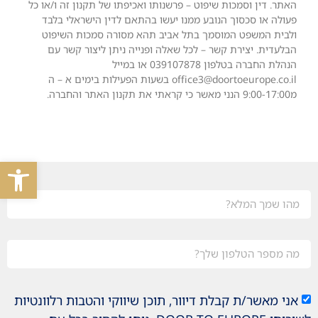
האתר. דין וסמכות שיפוט – פרשנותו ואכיפתו של תקנון זה ו/או כל
פעולה או סכסוך הנובע ממנו יעשו בהתאם לדין הישראלי בלבד
ולבית המשפט המוסמך בתל אביב תהא מסורה סמכות השיפוט
הבלעדית. יצירת קשר – לכל שאלה ופנייה ניתן ליצור קשר עם
הנהלת החברה בטלפון 039107878 או במייל
office3@doortoeurope.co.il בשעות הפעילות בימים א – ה
מ9:00-17:00 הנני מאשר כי קראתי את תקנון האתר והחברה.
פתח סרגל
אני מאשר/ת קבלת דיוור, תוכן שיווקי והטבות רלוונטיות