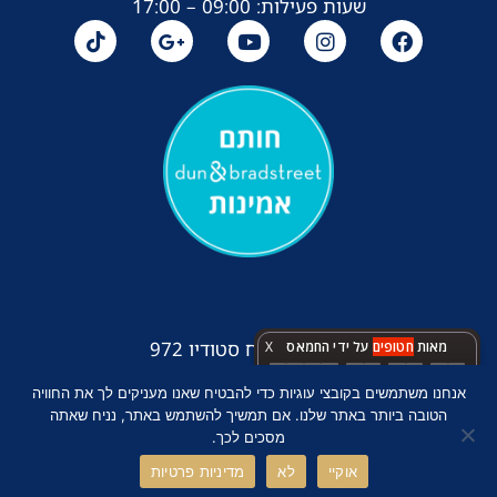
שעות פעילות: 09:00 – 17:00
עיצוב ופיתוח סטודיו 972
מאות
חטופים
על ידי החמאס
X
נגישות
:
:
:
1
0
3
6
1
8
1
2
0
5
אנחנו משתמשים בקובצי עוגיות כדי להבטיח שאנו מעניקים לך את החוויה
הטובה ביותר באתר שלנו. אם תמשיך להשתמש באתר, נניח שאתה
שניות
דקות
שעות
ימים
מסכים לכך.
אוקיי
לא
מדיניות פרטיות