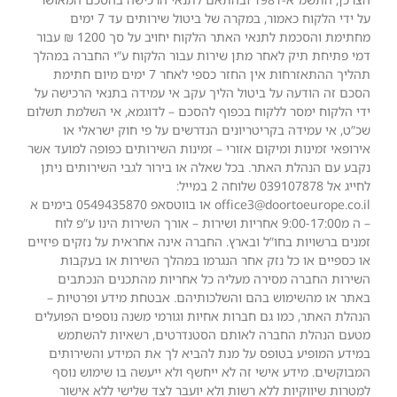
על ידי הלקוח כאמור, במקרה של ביטול שירותים עד 7 ימים
מחתימת והסכמת לתנאי האתר הלקוח יחויב על סך 1200 ₪ עבור
דמי פתיחת תיק לאחר מתן שירות עבור הלקוח ע”י החברה במהלך
תהליך ההתאזרחות אין החזר כספי לאחר 7 ימים מיום חתימת
הסכם זה הודעה על ביטול הליך עקב אי עמידה בתנאי הרכישה על
ידי הלקוח ימסר ללקוח בכפוף להסכם – לדוגמא, אי השלמת תשלום
שכ”ט, אי עמידה בקריטריונים הנדרשים על פי חוק ישראלי או
אירופאי זמינות ומיקום אזורי – זמינות השירותים כפופה למועד אשר
נקבע עם הנהלת האתר. בכל שאלה או בירור לגבי השירותים ניתן
לחייג אל 039107878 שלוחה 2 במייל:
office3@doortoeurope.co.il או בווטסאפ 0549435870 בימים א
– ה מ9:00-17:00 אחריות ושירות – אורך השירות הינו ע”פ לוח
זמנים ברשויות בחו”ל ובארץ. החברה אינה אחראית על נזקים פיזיים
או כספיים או כל נזק אחר הנגרמו במהלך השירות או בעקבות
השירות החברה מסירה מעליה כל אחריות מהתכנים הנכתבים
באתר או מהשימוש בהם והשלכותיהם. אבטחת מידע ופרטיות –
הנהלת האתר, כמו גם חברות אחיות וגורמי משנה נוספים הפועלים
מטעם הנהלת החברה לאותם הסטנדרטים, רשאיות להשתמש
במידע המופיע בטופס על מנת להביא לך את המידע והשירותים
המבוקשים. מידע אישי זה לא ייחשף ולא ייעשה בו שימוש נוסף
למטרות שיווקיות ללא רשות ולא יועבר לצד שלישי ללא אישור