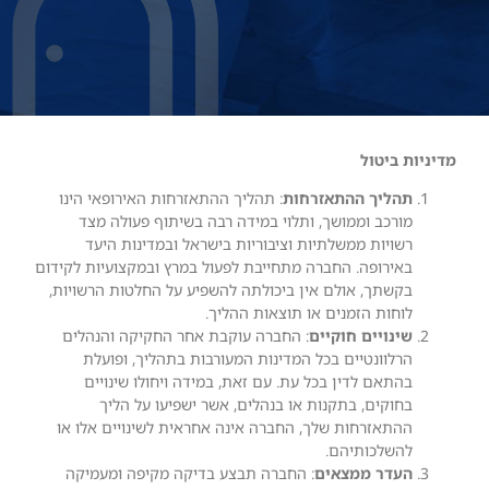
מדיניות ביטול
תהליך ההתאזרחות
: תהליך ההתאזרחות האירופאי הינו
מורכב וממושך, ותלוי במידה רבה בשיתוף פעולה מצד
רשויות ממשלתיות וציבוריות בישראל ובמדינות היעד
באירופה. החברה מתחייבת לפעול במרץ ובמקצועיות לקידום
בקשתך, אולם אין ביכולתה להשפיע על החלטות הרשויות,
לוחות הזמנים או תוצאות ההליך.
שינויים חוקיים
: החברה עוקבת אחר החקיקה והנהלים
הרלוונטיים בכל המדינות המעורבות בתהליך, ופועלת
בהתאם לדין בכל עת. עם זאת, במידה ויחולו שינויים
בחוקים, בתקנות או בנהלים, אשר ישפיעו על הליך
ההתאזרחות שלך, החברה אינה אחראית לשינויים אלו או
להשלכותיהם.
העדר ממצאים
: החברה תבצע בדיקה מקיפה ומעמיקה