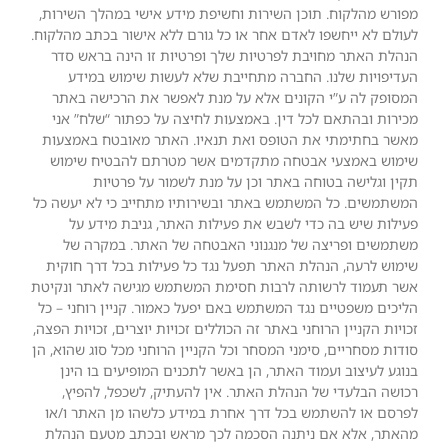
מפורש מהלקוח. תוכן השירות וחשיפת מידע אישי במהלך השירות,
לעולם לא ייחשפו לאדם אחר או כל גורם ללא אישור בכתב מהלקוח.
הנהלת האתר מחויבת לפרטיות שלך ופרטיות זו הינה בראש סדר
העדיפויות שלנו. החברה מתחייבת שלא לעשות שימוש במידע
המסופק לה ע”י הקונים אלא על מנת לאפשר את הרכישה באתר
מכירות ובהתאם לכל דין. באמצעות לחיצה על כפתור “שלח” אני
מאשר בחתימתי את הטופס ואת תנאיו. האתר מאובטח באמצעות
שימוש באמצעי אבטחה מתקדמים אשר מטרתם להבטיח שימוש
תקין וגלישה בטוחה באתר וכן על מנת לשמור על פרטיות
המשתמשים. כל המשתמש באתר ובשירותיו מתחייב כי לא יעשה כל
פעילות שיש בה כדי לשבש את פעילות האתר, גניבת מידע על
משתמשים ופריצה של מנגנוני האבטחה של האתר. במקרה של
שימוש לרעה, הנהלת האתר תפעל נגד כל פעילות בכל דרך חוקית
אשר תעמוד לרשותה לרבות חסימת המשתמש מגישה לאתר ונקיטת
הליכים משפטיים נגד המשתמש באם יפעל כאמור. קניין רוחני – כל
זכויות הקניין הרוחני באתר זה הכוללים זכויות יוצרים, זכויות הפצה,
סודות מסחריים, סימני המסחר וכל הקניין הרוחני מכל סוג שהוא, הן
בנוגע לעיצוב ועמוד האתר, הן באשר לתכנים המופיעים בו הינן
רכושה הבלעדי של הנהלת האתר. אין להעתיק, לשכפל, להפיץ,
לפרסם או להשתמש בכל דרך אחרת במידע כלשהו מן האתר ו/או
מהאתר, אלא אם ניתנה הסכמה לכך מראש ובכתב מטעם הנהלת